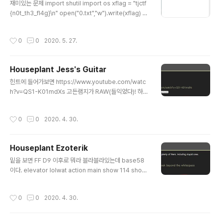
재미있는 문제 import shutil import os xflag = "tjctf
{n0t_th3_fl4g}\n" open("0.txt","w").write(xflag) c
wd = os.getcwd() j=0 while (flag:=open(str(j)+".t
xt").read()) == xflag: j+=1 for i in os.listdir(): if i.en
작성시간
0
0
2020. 5. 27.
dswith("kz3"): os.rename(i,str(j)+".zip") i=str(j)
+".zip" if i.startswith(str(j)): shutil.unpack_archive
(i) break for k in os.listdir(cwd+"\\"+str(j)): shutil.
Houseplant Jess's Guitar
move(cwd+"\\"+str(j)+"\\"+k,cwd+"\\"..
글 내용
힌트에 들어가보면 https://www.youtube.com/watc
h?v=QS1-K01mdXs 고든램지가 RAW(들익었다)! 하는
영상이 나온다. 그럼 뭐다? mp3는 버리고 raw를 생각해
야한다. 그리고 문제에서 1700*1700 이거랑 같이 생각
작성시간
0
0
2020. 4. 30.
해본다면 https://rawpixels.net/ RAW Pixels Rober
t Mazur robert.mazur(*)rawpixels.net RAW pixel
s viewer. This application allows you analyze ra
Houseplant Ezoterik
w image data, you can display memory dumps
글 내용
of frame buffers, video buffers and uncompres
밑을 보면 FF D9 이후로 뭐라 블라블라있는데 base58
sed video files. Play with image..
이다. elevator lolwat action main show 114 show
116 show 99 show 112 show 123 show 78 show
111 show 116 show 32 show 113 show 117 show
작성시간
0
0
2020. 4. 30.
105 show 116 show 101 show 32 show 110 sho
w 111 show 114 show 109 show 97 show 108 sh
ow 32 show 115 show 116 show 101 show 103 s