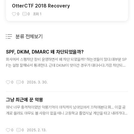
OtterCTF 2018 Recovery
0
0
조회
1
분류 전체보기
주요 글 목록
SPF, DKIM, DMARC 왜 차단되었을까?
글 내용
회사에서 스팸차단 장비 운영하면서 왜 차단 되었을까? 하는것들이 많다.대부분 SP
F는 설정 잘해놔서 통과한다. 근데 DKIM이 맛이간 경우가 대다수다.가끔 차단되면
우리 기관은 정상인데 니네가 설정 잘못해놔서 그래! 이러는데 실제로 까보면 95%
상대 잘못이다. 1. DKIM TXT레코드 나눠버리기DKIM 정보를 하나의 레코드에 등
작성시간
0
0
2026. 3. 30.
록을 해야하는데, 255자를 넘어버려서 이를 나눠 등록해야합니다. 여기서 가장 많
은 실수를 하는데, 글자 수 넘어간다고 여러 개 등록하는 경우입니다.chiqueen@C
HIqueen:~$ dig google._domainkey.도메인 any; > DiG 9.18.39-0ubunt
그냥 최근에 꾼 악몽
u0.24.04.3-Ubuntu > google._domainkey.도메인 any;; global op..
글 내용
워낙 너무 충격적이었던 악몽기억이 아직까지 남아있어서 끄적여본다.뭐... 이걸 공
개로 올려도 아무도 볼 사람이 없을 테니 고등학교 졸업식날 계단을 타고 내려가다가
한 교실 앞에서 그 아이를 만났다.나한테 다가와 "잠깐 시간 돼?" 나는 그 제안을 수
락했고 그 아이가 오토바이를 끌고 나와(?) 내게 헬멧을 씌워줬다.(2020년 졸업이
작성시간
0
0
2025. 2. 13.
라 부모님도 학교에 오지 않았고 홀로 졸업장만 받고 집에 갔다.)그 애한테 할 말이