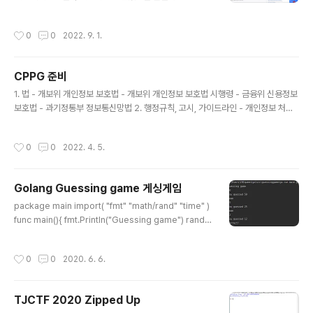
용은 작성하지 않을예정입니다. -2023.04.12.- -------
-----------------------------------------------
작성시간
0
0
2022. 9. 1.
-----------------------------------------------
------------------------------------ 저는 메가박
스 특별관 Dolby Cinema를 좋아합니다. 그중에서 특히
CPPG 준비
남양주 스페이스원이랑 코엑스영화관을 자주갑니다. 영화
글 내용
상영정보는 각 영화관 지점마다의 권한으로 언제언제뜨는
1. 법 - 개보위 개인정보 보호법 - 개보위 개인정보 보호법 시행령 - 금융위 신용정보
지 바로 알기 어렵습니다. (탑건 예매때 힘들었습니다.) 곧
보호법 - 과기정통부 정보통신망법 2. 행정규칙, 고시, 가이드라인 - 개인정보 처리
아바타 리마스터링과 아바타2를 위해 명당자리를 위해 준
방법에 관한 고시 - 개인정보 안전성 확보조치 기준 - 개인정보의 기술적 관리적 보
비를 시작..
호조치 기준 - 표준 개인정보 보호지침 - 개인정보 영향평가에 관한 고시 - 개인정보
작성시간
0
0
2022. 4. 5.
보호 자율규제단체 지정 등에 관한 규정 - 정보보호 및 개인정보보호 관리체계 인증
등에 관한 고시 - 가명정보의 결합 및 반출 등에 관한 고시 - 가명정보 처리 가이드라
인 - 생체정보 보호 가이드라인 - 사례 중심 개인정보 보호법령 해석 실무 교재 - 개
Golang Guessing game 게싱게임
인정보 보호법 표준 해석례 - 공공 민간 영상정보처리기기 설치 운영 가이드라인 -
글 내용
개인정보 유출 대응 매뉴얼 - 개인..
package main import( "fmt" "math/rand" "time" )
func main(){ fmt.Println("Guessing game") rand.S
eed(time.Now().UnixNano()) secNum := rand.Intn
(100) var guess int for { fmt.Scan(&guess) fmt.Pr
작성시간
0
0
2020. 6. 6.
intln("You guessed", guess) if guess secNum { f
mt.Println("Down") } else { fmt.Println("Correct!")
break } } } 간단한 Go 언어 예제 math/rand와 time을
TJCTF 2020 Zipped Up
사용했다.
글 내용