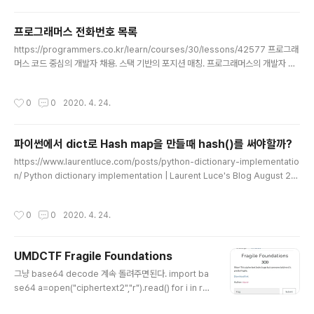
10x64_16299, Win2016x64_14393, Win10x64_1
7763, Win10x64_15063 (Instantiated with Win10
프로그래머스 전화번호 목록
x64_15063) AS Layer1 : SkipDuplicatesAMD64P
글 내용
agedMemory (Kernel AS) AS Layer2 : ..
https://programmers.co.kr/learn/courses/30/lessons/42577 프로그래
머스 코드 중심의 개발자 채용. 스택 기반의 포지션 매칭. 프로그래머스의 개발자 맞
춤형 프로필을 등록하고, 나와 기술 궁합이 잘 맞는 기업들을 매칭 받으세요. progr
ammers.co.kr 처음에 풀때는 문자열의 접두어니까 startwith쓰면 되겠거니 해서
작성시간
0
0
2020. 4. 24.
풀었다. def solution(phone_book): phone_book.sort() for num1, num2 i
n zip(phone_book, phone_book[1:]): if num2.startswith(num1): return
False return True 하지만 이 문제의 분류는 해시 그러니까 해시로도 풀어보았다.
파이썬에서 dict로 Hash map을 만들때 hash()를 써야할까?
def so..
글 내용
https://www.laurentluce.com/posts/python-dictionary-implementatio
n/ Python dictionary implementation | Laurent Luce's Blog August 29,
2011 This post describes how dictionaries are implemented in the P
ython language. Dictionaries are indexed by keys and they can be se
작성시간
0
0
2020. 4. 24.
en as associative arrays. Let’s add 3 key/value pairs to a dictionary:
>>> d = {'a': 1, 'b': 2} >>> d['c'] = 3 > www.laurentluce.co..
UMDCTF Fragile Foundations
글 내용
그냥 base64 decode 계속 돌려주면된다. import ba
se64 a=open("ciphertext2","r").read() for i in ran
ge(100): a = base64.b64decode(a) print(a[:10])