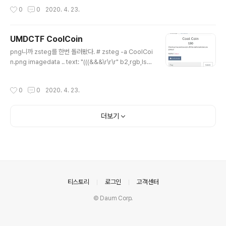
돌리다가 에러 터지는데 그때 a를 출력해보면 flag가 나온
작성시간
0
0
2020. 4. 23.
다, UMDCTF-{b@se64_15_my_f@v0r1t3_b@s3}
UMDCTF CoolCoin
글 내용
png니까 zsteg를 한번 돌려봤다. # zsteg -a CoolCoi
n.png imagedata .. text: "(((&&&\r\r\r" b2,rgb,lsb,
xy .. file: , 32 kHz, Monaural b3,g,msb,xy .. file: M
PEG ADTS, layer I, v2, Monaural b3,b,msb,xy .. fi
작성시간
0
0
2020. 4. 23.
le: MPEG ADTS, layer I, v2, Monaural b3,bgr,ms
b,xy .. file: ddis/ddif b4,r,msb,xy .. file: MPEG AD
TS, layer I, v2, JntStereo b4,g,msb,xy .. text:
더보기
["w" repeated 11 times] b4,b,msb,xy .. text: ["w"
repeated ..
의안내
티스토리
로그인
고객센터
© Daum Corp.