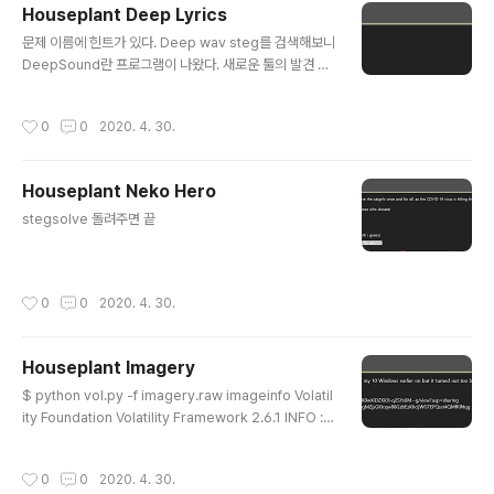
Houseplant Deep Lyrics
how 111 show 95 show 52 show 120 show 98 s
글 내용
how 98 show 52 show 53 show 103 show 121 s
문제 이름에 힌트가 있다. Deep wav steg를 검색해보니
how 116 show 106 sho..
DeepSound란 프로그램이 나왔다. 새로운 툴의 발견 파
일을 불러와서 Extract 해주면 not-sorry.txt가 나온다.
rtcp{got_youuuuuu}
작성시간
0
0
2020. 4. 30.
Houseplant Neko Hero
글 내용
stegsolve 돌려주면 끝
작성시간
0
0
2020. 4. 30.
Houseplant Imagery
글 내용
$ python vol.py -f imagery.raw imageinfo Volatil
ity Foundation Volatility Framework 2.6.1 INFO : v
olatility.debug : Determining profile based on K
DBG search... Suggested Profile(s) : Win10x64_
작성시간
0
0
2020. 4. 30.
17134, Win10x64_14393, Win10x64_10586, Win