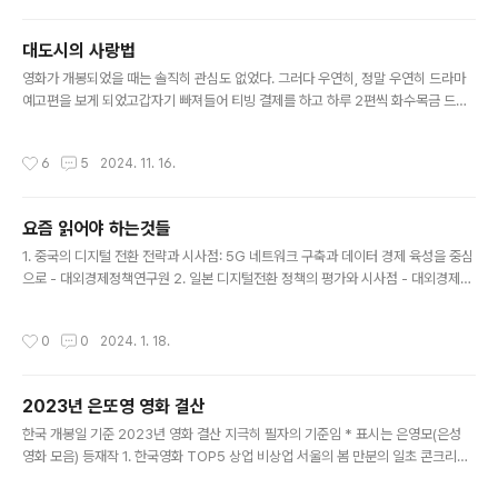
있는데... 미안하다 말해야 하는데 일단 뒤에 타서 꼭 안았다.(왠지는 모르겠지만 분
명 학교가 아현인데 갑자기 꿈에선 충무로로 향하고 있었다.)그러다가 오토바이가 미
대도시의 사랑법
끄러져서 (왜 미끄러졌는지 까먹음) 우리는 도로에 쳐박혔다.(오토바이에서 떨어져
글 내용
나가서 도로에 쳐박히는게 당시 너무 생생하게 기억에..
영화가 개봉되었을 때는 솔직히 관심도 없었다. 그러다 우연히, 정말 우연히 드라마
예고편을 보게 되었고갑자기 빠져들어 티빙 결제를 하고 하루 2편씩 화수목금 드라
마를 몰아보고 중간에 소설도 사서 이틀 만에 다 읽어버렸고영화도 다 봤다. (집 냉동
실에 말보로는 없지만 블루베리 쌓여있음) 드라마에서 재미있게 본 파트는 "대도시
작성시간
6
5
2024. 11. 16.
의 사랑법"소설에서 재미있게 읽은 파트는 "우럭 한점 우주의 맛" 영화랑 드라마 각
각 소설 원작의 K3남을 어떻게 각색해 나가는지 보는맛이 있다. 영화는 솔직히 내 맘
에 들진 않는다. K3남을 그냥 없애버리고 완전 다른 사람으로 바꿔버려서 막 와닿지
요즘 읽어야 하는것들
않는다. 그렇다고 드라마 버전 K3남(남규)를 좋아하느냐? 그렇지도 않다. 그리고 영
글 내용
과 재희(미애)와의 캐미는 사람마다 갈리는것 같다. 나..
1. 중국의 디지털 전환 전략과 시사점: 5G 네트워크 구축과 데이터 경제 육성을 중심
으로 - 대외경제정책연구원 2. 일본 디지털전환 정책의 평가와 시사점 - 대외경제정
책연구원 - 대외경제정책연구원 3. 클라우드 서비스 해외투자 동향과 국내 규제 분
석 - 대외경제정책연구원 4. 포스트코로나 시대의 중남미 디지털 전환과 한국에 대
작성시간
0
0
2024. 1. 18.
한 시사점 - 대외경제정책연구원 5. 인도의 對아프리카 협력 현황 및 정책적 시사점
- 대외경제정책연구원 6. 디지털 정책과 규제 변화 분석: Digital Policy Alert 통계
를 중심으로 - 대외경제정책연구원
2023년 은또영 영화 결산
글 내용
한국 개봉일 기준 2023년 영화 결산 지극히 필자의 기준임 * 표시는 은영모(은성
영화 모음) 등재작 1. 한국영화 TOP5 상업 비상업 서울의 봄 만분의 일초 콘크리트
유토피아 *비닐하우스 밀수 어디로 가고 싶으신가요 1947 보스톤 나의 피투성이 여