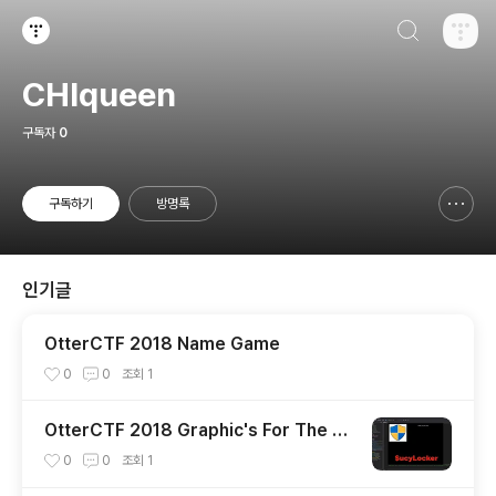
검색하기
티스토리
CHIqueen
구독자
0
구독하기
방명록
신고하기 레이어
열기
인기글
OtterCTF 2018 Name Game
0
0
조회
1
OtterCTF 2018 Graphic's For The W
eak
0
0
조회
1