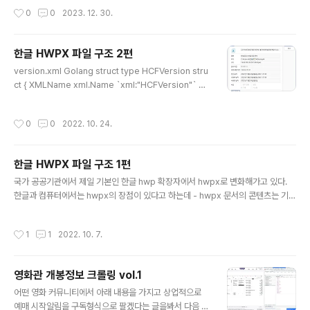
인 잠 2. 외국영화 TOP5 최고 별로 플라워 킬링 문 패닉 런 *TAR 일주일간 친구 *
작성시간
0
0
2023. 12. 30.
크리에이터 라이드 온 어파이어 메리 마이 데드바디 괴물 뮤직 샤펠 3. 애니메이션 *
엘리멘탈 그대들은 어떻게 살것인가 블루 자이언트 4. 미개봉 *한국이 싫어서
한글 HWPX 파일 구조 2편
글 내용
version.xml Golang struct type HCFVersion stru
ct { XMLName xml.Name `xml:"HCFVersion"` Te
xt string `xml:",chardata"` Hv string `xml:"hv,att
r"` TagetApplication string `xml:"tagetApplicati
작성시간
0
0
2022. 10. 24.
on,attr"` Major string `xml:"major,attr"` Minor str
ing `xml:"minor,attr"` Micro string `xml:"micro,at
tr"` BuildNumber string `xml:"buildNumber,att
한글 HWPX 파일 구조 1편
r"` Os string `xml:"os,attr"` XmlVersion string `x
글 내용
ml:"xmlVersion,..
국가 공공기관에서 제일 기본인 한글 hwp 확장자에서 hwpx로 변화해가고 있다.
한글과 컴퓨터에서는 hwpx의 장점이 있다고 하는데 - hwpx 문서의 콘텐츠는 기계
에서 판독하거나(machine readable) 다양한 시스템 및 도구에서 재가공 또는 재
수정할 수 있습니다. - 한/글 문서를 데이터 분석에 활용하여 정보와 지식을 손쉽게
작성시간
1
1
2022. 10. 7.
공유 가능합니다. 대충 https://www.hancom.com/etc/hwpDownload.do 문
서를 보고 owpml 기반인 hwpx 구조를 알아가면 될 거 같다. 간단하게 대상은 지금
작성 당시 외교부 홈페이지 보도자료 제일 첫 번째 게시글 파일이다. https://www.
영화관 개봉정보 크롤링 vol.1
mofa.go.kr/www/brd/m_4080/view.do?seq=372848&page=1 ..
글 내용
어떤 영화 커뮤니티에서 아래 내용을 가지고 상업적으로
예매 시작알림을 구독형식으로 팔겠다는 글을봐서 다음 내