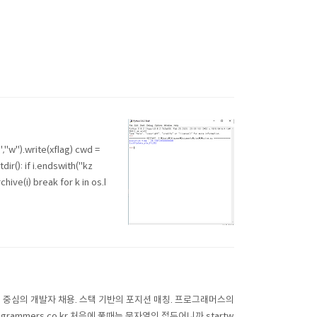
,"w").write(xflag) cwd =
tdir(): if i.endswith("kz
rchive(i) break for k in os.l
그래머스 코드 중심의 개발자 채용. 스택 기반의 포지션 매칭. 프로그래머스의
ammers.co.kr 처음에 풀때는 문자열의 접두어니까 startw