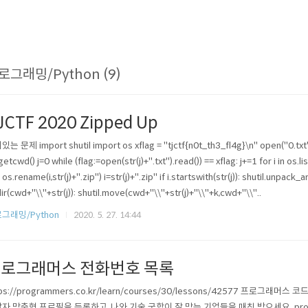
로그래밍/Python (9)
JCTF 2020 Zipped Up
는 문제 import shutil import os xflag = "tjctf{n0t_th3_fl4g}\n" open("0.txt"
etcwd() j=0 while (flag:=open(str(j)+".txt").read()) == xflag: j+=1 for i in os.lis
 os.rename(i,str(j)+".zip") i=str(j)+".zip" if i.startswith(str(j)): shutil.unpack_a
dir(cwd+"\\"+str(j)): shutil.move(cwd+"\\"+str(j)+"\\"+k,cwd+"\\"..
그래밍/Python
2020. 5. 27. 14:44
로그래머스 전화번호 목록
tps://programmers.co.kr/learn/courses/30/lessons/42577 프로
자 맞춤형 프로필을 등록하고, 나와 기술 궁합이 잘 맞는 기업들을 매칭 받으세요. progr