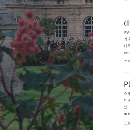
프로
d
#오
가 
매우
em
프로
P
스캐
때 
있다
m i
프로