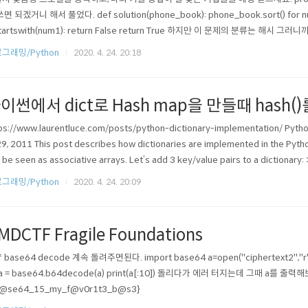
쓰면 되겠거니 해서 풀었다. def solution(phone_book): phone_book.sort() for num1
startswith(num1): return False return True 하지만 이 문제의 분류는 해시 그러
그래밍/Python
2020. 4. 24. 20:18
이썬에서 dict로 Hash map을 만들때 hash(
ps://www.laurentluce.com/posts/python-dictionary-implementation/ Python
29, 2011 This post describes how dictionaries are implemented in the Pyth
 be seen as associative arrays. Let’s add 3 key/value pairs to a dictionary: >>>
그래밍/Python
2020. 4. 24. 20:09
MDCTF Fragile Foundations
base64 decode 계속 돌려주면된다. import base64 a=open("ciphertext2","r").re
: a = base64.b64decode(a) print(a[:10]) 돌리다가 에러 터지는데 그때 a를 출력
b@se64_15_my_f@v0r1t3_b@s3}