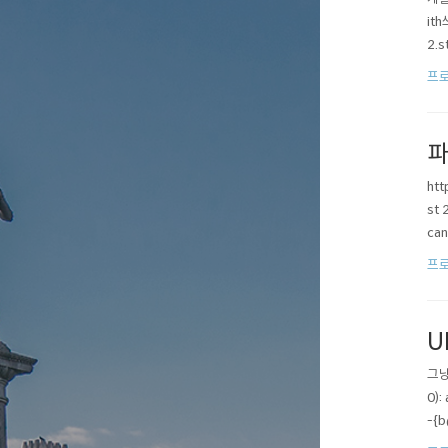
ith
2.
프로
파
htt
st 
can
프로
U
그냥 
0)
-{