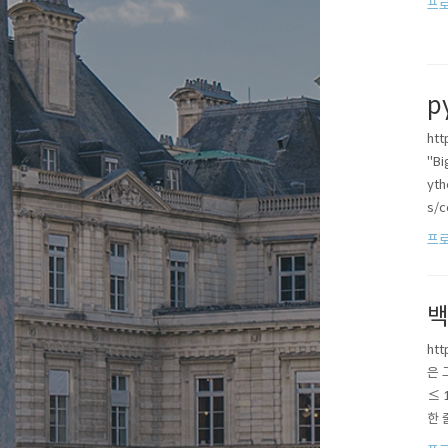
프로
p
htt
"Bi
yth
s/c
프로
백
ht
은 
≤ 
한 줄
[0]]