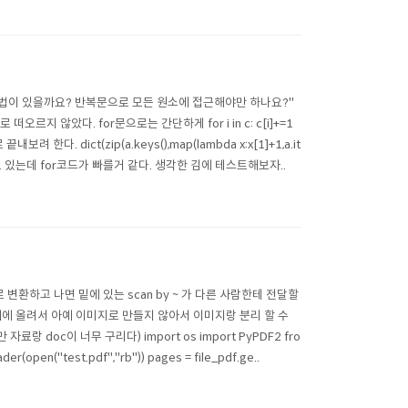
법이 있을까요? 반복문으로 모든 원소에 접근해야만 하나요?"
로 떠오르지 않았다. for문으로는 간단하게 for i in c: c[i]+=1
dict(zip(a.keys(),map(lambda x:x[1]+1,a.it
()))) 이것도 있는데 for코드가 빠를거 같다. 생각한 김에 테스트해보자..
환하고 나면 밑에 있는 scan by ~ 가 다른 사람한테 전달할
 위에 올려서 아예 이미지로 만들지 않아서 이미지랑 분리 할 수
료랑 doc이 너무 구리다) import os import PyPDF2 fro
er(open("test.pdf","rb")) pages = file_pdf.ge..