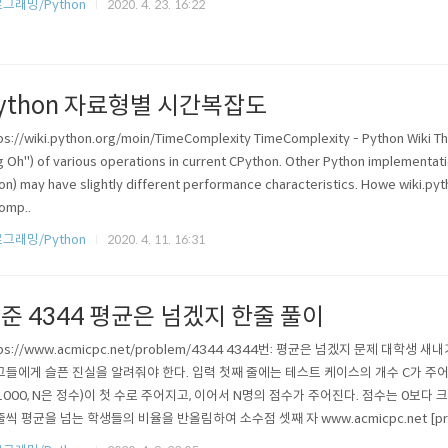
그래밍/Python
2020. 4. 23. 16:22
ython 자료형별 시간복잡도
ps://wiki.python.org/moin/TimeComplexity TimeComplexity - Python Wiki Th
g Oh") of various operations in current CPython. Other Python implementati
on) may have slightly different performance characteristics. Howe wiki.pyt
omp..
그래밍/Python
2020. 4. 11. 16:31
준 4344 평균은 넘겠지 한줄 풀이
tps://www.acmicpc.net/problem/4344 4344번: 평균은 넘겠지 문제 대
그들에게 슬픈 진실을 알려줘야 한다. 입력 첫째 줄에는 테스트 케이스의 개수 C가 주어진
1000, N은 정수)이 첫 수로 주어지고, 이어서 N명의 점수가 주어진다. 점수는 0보다
씩 평균을 넘는 학생들의 비율을 반올림하여 소수점 셋째 자 www.acmicpc.net [print("{:.3f}%"
)/i[0]..