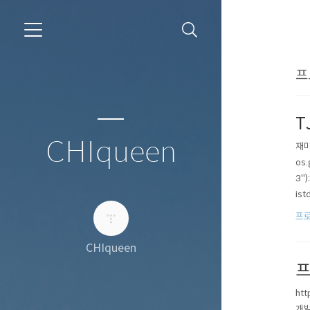
프
T
CHIqueen
재미있
os.g
3"):
ist
프로
CHIqueen
프
ht
개발