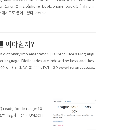
, num2 in zip(phone_book, phone_book[1:]): if num
니까 해시로도 풀어보았다. def so..
)를 써야할까?
 dictionary implementation | Laurent Luce's Blog Augu
on language. Dictionaries are indexed by keys and they
 d = {'a': 1, 'b': 2} >>> d['c'] = 3 > www.laurentluce.co..
ad() for i in range(10
해보면 flag가 나온다, UMDCTF