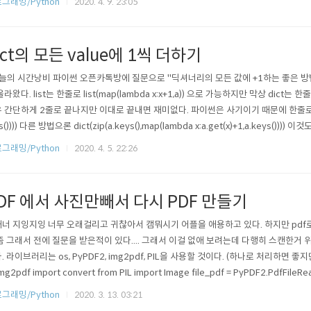
그래밍/Python
2020. 4. 9. 23:05
ict의 모든 value에 1씩 더하기
늘의 시간낭비 파이썬 오픈카톡방에 질문으로 "딕셔너리의 모든 값에 +1하는 좋은 방
올라왔다. list는 한줄로 list(map(lambda x:x+1,a)) 으로 가능하지만 막상 dict는 한줄
 간단하게 2줄로 끝나지만 이대로 끝내면 재미없다. 파이썬은 사기이기 때문에 한줄로 끝내보려 한다. 
s()))) 다른 방법으론 dict(zip(a.keys(),map(lambda x:a.get(x)+1,a.keys
그래밍/Python
2020. 4. 5. 22:26
DF 에서 사진만빼서 다시 PDF 만들기
너 지잉지잉 너무 오래걸리고 귀찮아서 캠뭐시기 어플을 애용하고 있다. 하지만 pdf로 변
좀 그래서 전에 질문을 받은적이 있다.... 그래서 이걸 없애 보려는데 다행히 스캔한거
. 라이브러리는 os, PyPDF2, img2pdf, PIL을 사용할 것이다. (하나로 처리하면 좋지만 자
mg2pdf import convert from PIL import Image file_pdf = PyPDF2.PdfFileRead
그래밍/Python
2020. 3. 13. 03:21