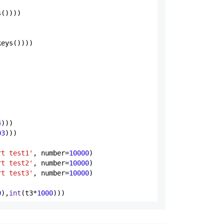
())))

eys())))

4
)))

03
)))

rt test1'
, number=
10000
)

rt test2'
, number=
10000
)

rt test3'
, number=
10000
)

0
),
int
(t3*
1000
)))