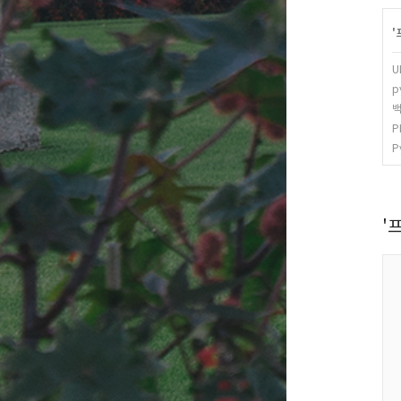
'
U
p
백
P
P
'프