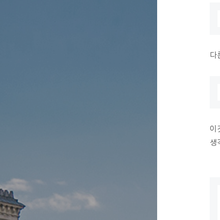
다
이
생