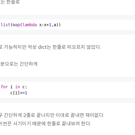
st는 한줄로
list
(
map
(
lambda
 x:x+
1
,a))
로 가능하지만 막상 dict는 한줄로 떠오르지 않았다.
or문으로는 간단하게
for
 i 
in
 c:

    c[i]+=
1
우 간단하게 2줄로 끝나지만 이대로 끝내면 재미없다.
이썬은 사기이기 때문에 한줄로 끝내보려 한다.