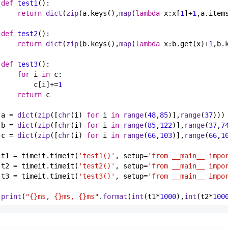
def
test1
():
return
dict
(
zip
(a.keys(),
map
(
lambda
 x:x[
1
]+
1
,a.items
def
test2
():
return
dict
(
zip
(b.keys(),
map
(
lambda
 x:b.get(x)+
1
,b.k
def
test3
():
for
 i 
in
 c:

        c[i]+=
1
return
 c

a = 
dict
(
zip
([
chr
(i) 
for
 i 
in
range
(
48
,
85
)],
range
(
37
)))

b = 
dict
(
zip
([
chr
(i) 
for
 i 
in
range
(
85
,
122
)],
range
(
37
,
7
c = 
dict
(
zip
([
chr
(i) 
for
 i 
in
range
(
66
,
103
)],
range
(
66
,
1
t1 = timeit.timeit(
'test1()'
, setup=
'from __main__ impo
t2 = timeit.timeit(
'test2()'
, setup=
'from __main__ impo
t3 = timeit.timeit(
'test3()'
, setup=
'from __main__ impo
print
(
"{}ms, {}ms, {}ms"
.
format
(
int
(t1*
1000
),
int
(t2*
100