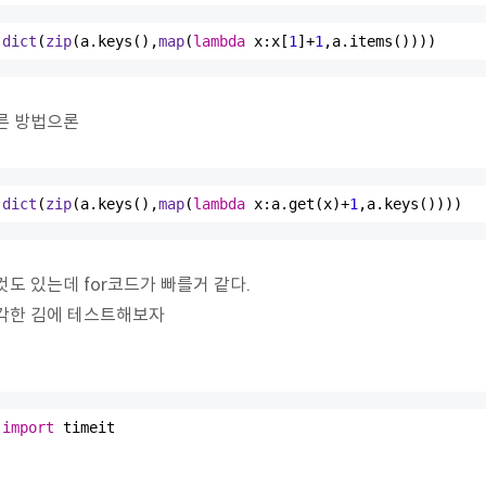
dict
(
zip
(a.keys(),
map
(
lambda
 x:x[
1
]+
1
,a.items())))
른 방법으론
dict
(
zip
(a.keys(),
map
(
lambda
 x:a.get(x)+
1
,a.keys())))
것도 있는데 for코드가 빠를거 같다.
각한 김에 테스트해보자
import
 timeit
