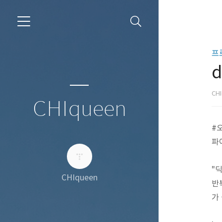
프
d
CH
CHIqueen
#
파
"
CHIqueen
반
가