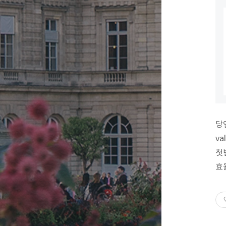
당
v
첫
효