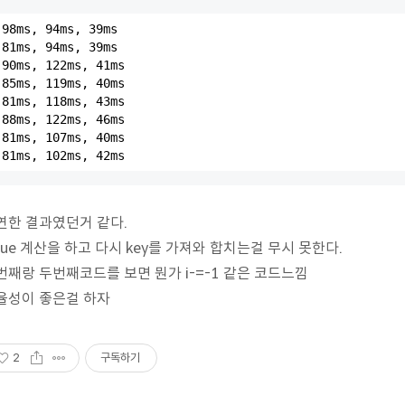
98ms, 94ms, 39ms

81ms, 94ms, 39ms

90ms, 122ms, 41ms

85ms, 119ms, 40ms

81ms, 118ms, 43ms

88ms, 122ms, 46ms

81ms, 107ms, 40ms

81ms, 102ms, 42ms
연한 결과였던거 같다.
alue 계산을 하고 다시 key를 가져와 합치는걸 무시 못한다.
번째랑 두번째코드를 보면 뭔가 i-=-1 같은 코드느낌
율성이 좋은걸 하자
2
구독하기