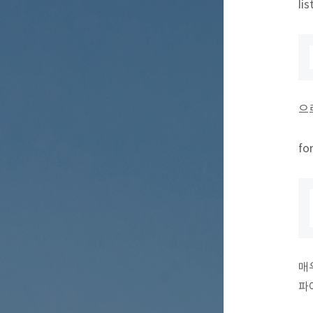
li
으
f
매
파