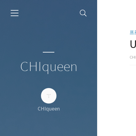
프
U
CH
CHIqueen
CHIqueen