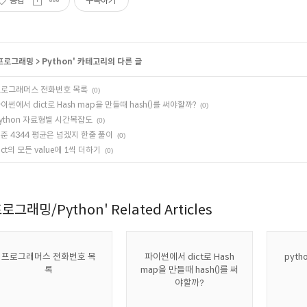
공감
구독하기
프로그래밍
>
Python
' 카테고리의 다른 글
로그래머스 전화번호 목록
(0)
이썬에서 dict로 Hash map을 만들때 hash()를 써야할까?
(0)
ython 자료형별 시간복잡도
(0)
준 4344 평균은 넘겠지 한줄 풀이
(0)
ict의 모든 value에 1씩 더하기
(0)
로그래밍/Python' Related Articles
프로그래머스 전화번호 목
파이썬에서 dict로 Hash
pyt
록
map을 만들때 hash()를 써
야할까?