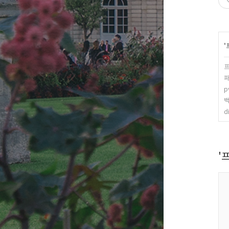
'
프
파
p
백
d
'프