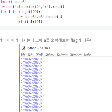
import
 base64

a=
open
(
"ciphertext2"
,
"r"
for
 i 
in
range
(
100
):

	a = base64.b64decode(a)

print
(a[:
10
])
리다가 에러 터지는데 그때 a를 출력해보면 flag가 나온다,