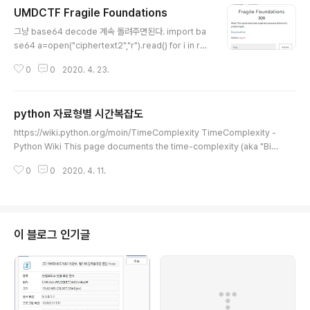
UMDCTF Fragile Foundations
(i) break for k in os.listdir(cwd+"\\"+str(j)): shutil.
글 내용
move(cwd+"\\"+str(j)+"\\"+k,cwd+"\\"..
그냥 base64 decode 계속 돌려주면된다. import ba
se64 a=open("ciphertext2","r").read() for i in ran
ge(100): a = base64.b64decode(a) print(a[:10])
0
0
2020. 4. 23.
돌리다가 에러 터지는데 그때 a를 출력해보면 flag가 나온
다, UMDCTF-{b@se64_15_my_f@v0r1t3_b@s3}
python 자료형별 시간복잡도
글 내용
https://wiki.python.org/moin/TimeComplexity TimeComplexity -
Python Wiki This page documents the time-complexity (aka "Big
O" or "Big Oh") of various operations in current CPython. Other P
0
0
2020. 4. 11.
ython implementations (or older or still-under development vers
ions of CPython) may have slightly different performance charact
eristics. Howe wiki.python.org https://www.ics.uci.edu/~pattis/IC
S-33/lectures/comp..
이 블로그 인기글