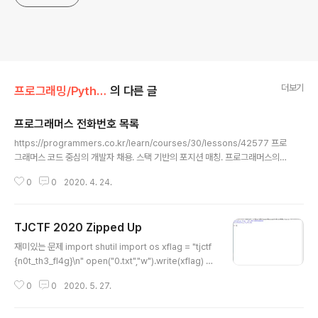
더보기
프로그래밍/Python
의 다른 글
프로그래머스 전화번호 목록
글 내용
https://programmers.co.kr/learn/courses/30/lessons/42577 프로
그래머스 코드 중심의 개발자 채용. 스택 기반의 포지션 매칭. 프로그래머스의
개발자 맞춤형 프로필을 등록하고, 나와 기술 궁합이 잘 맞는 기업들을 매칭 받
0
0
2020. 4. 24.
으세요. programmers.co.kr 처음에 풀때는 문자열의 접두어니까 startwit
h쓰면 되겠거니 해서 풀었다. def solution(phone_book): phone_book.
sort() for num1, num2 in zip(phone_book, phone_book[1:]): if num
TJCTF 2020 Zipped Up
2.startswith(num1): return False return True 하지만 이 문제의 분류는
글 내용
해시 그러니까 해시로도 풀어보았다. def so..
재미있는 문제 import shutil import os xflag = "tjctf
{n0t_th3_fl4g}\n" open("0.txt","w").write(xflag) c
wd = os.getcwd() j=0 while (flag:=open(str(j)+".t
0
0
2020. 5. 27.
xt").read()) == xflag: j+=1 for i in os.listdir(): if i.en
dswith("kz3"): os.rename(i,str(j)+".zip") i=str(j)
+".zip" if i.startswith(str(j)): shutil.unpack_archive