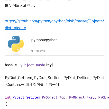
를 읽어보려고 한다.
https://github.com/python/cpython/blob/master/Objects/
dictobject.c
python/cpython
github.com
hash = 
PyObject_Hash
(key)
PyDict_GetItem,
PyDict_SetItem,
PyDict_DelItem,
PyDict
_Contains등 에서 찾아볼 수 있는데
int
PyDict_SetItem
(PyObject *op, PyObject *key, PyObj
{
