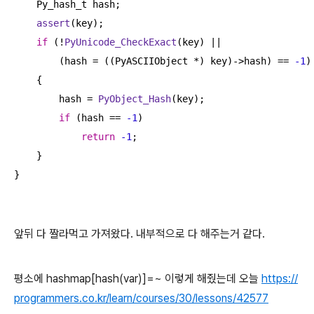
    Py_hash_t hash;

assert
(key);

if
 (!
PyUnicode_CheckExact
(key) ||

        (hash = ((PyASCIIObject *) key)->hash) == 
-1
)

    {

        hash = 
PyObject_Hash
(key);

if
 (hash == 
-1
)

return
-1
;

    }

}
앞뒤 다 짤라먹고 가져왔다. 내부적으로 다 해주는거 같다.
평소에 hashmap[hash(var)]=~ 이렇게 해줬는데 오늘
https://
programmers.co.kr/learn/courses/30/lessons/42577