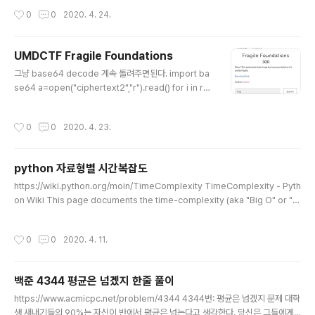
ython language. Dictionaries are indexed by keys and they can be se
작성시간
0
0
2020. 4. 24.
en as associative arrays. Let’s add 3 key/value pairs to a dictionary:
>>> d = {'a': 1, 'b': 2} >>> d['c'] = 3 > www.laurentluce.co..
UMDCTF Fragile Foundations
글 내용
그냥 base64 decode 계속 돌려주면된다. import ba
se64 a=open("ciphertext2","r").read() for i in ran
ge(100): a = base64.b64decode(a) print(a[:10])
돌리다가 에러 터지는데 그때 a를 출력해보면 flag가 나온
작성시간
0
0
2020. 4. 23.
다, UMDCTF-{b@se64_15_my_f@v0r1t3_b@s3}
python 자료형별 시간복잡도
글 내용
https://wiki.python.org/moin/TimeComplexity TimeComplexity - Pyth
on Wiki This page documents the time-complexity (aka "Big O" or "Bi
g Oh") of various operations in current CPython. Other Python imple
mentations (or older or still-under development versions of CPytho
작성시간
0
0
2020. 4. 11.
n) may have slightly different performance characteristics. Howe wik
i.python.org https://www.ics.uci.edu/~pattis/ICS-33/lectures/comp..
백준 4344 평균은 넘겠지 한줄 풀이
글 내용
https://www.acmicpc.net/problem/4344 4344번: 평균은 넘겠지 문제 대학
생 새내기들의 90%는 자신이 반에서 평균은 넘는다고 생각한다. 당신은 그들에게