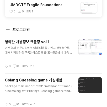
UMDCTF Fragile Foundations
0
0
조회
1
프로그래밍
분류 전체보기
주요 글 목록
영화관 개봉정보 크롤링 vol.1
글 내용
어떤 영화 커뮤니티에서 아래 내용을 가지고 상업적으로
예매 시작알림을 구독형식으로 팔겠다는 글을봐서 다음 내
용은 작성하지 않을예정입니다. -2023.04.12.- -------
-----------------------------------------------
작성시간
0
0
2022. 9. 1.
-----------------------------------------------
------------------------------------ 저는 메가박
스 특별관 Dolby Cinema를 좋아합니다. 그중에서 특히
Golang Guessing game 게싱게임
남양주 스페이스원이랑 코엑스영화관을 자주갑니다. 영화
글 내용
상영정보는 각 영화관 지점마다의 권한으로 언제언제뜨는
package main import( "fmt" "math/rand" "time" )
지 바로 알기 어렵습니다. (탑건 예매때 힘들었습니다.) 곧
func main(){ fmt.Println("Guessing game") rand.S
아바타 리마스터링과 아바타2를 위해 명당자리를 위해 준
eed(time.Now().UnixNano()) secNum := rand.Intn
비를 시작..
(100) var guess int for { fmt.Scan(&guess) fmt.Pr
작성시간
0
0
2020. 6. 6.
intln("You guessed", guess) if guess secNum { f