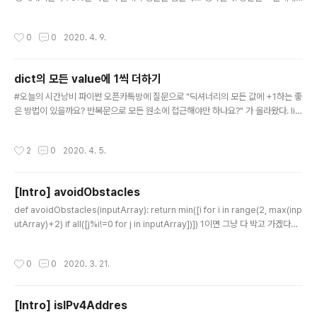
슬픈 진실을 알려줘야 한다. 입력 첫째 줄에는 테스트 케이스의 개수 C가 주어진다.
둘째 줄부터 각 테스트 케이스마다 학생의 수 N(1 ≤ N ≤ 1000, N은 정수)이 첫 수
작성시간
0
0
2020. 4. 9.
로 주어지고, 이어서 N명의 점수가 주어진다. 점수는 0보다 크거나 같고, 100보다
작거나 같은 정수이다. 출력 각 케이스마다 한 줄씩 평균을 넘는 학생들의 비율을 반
올림하여 소수점 셋째 자 www.acmicpc.net [print("{:.3f}%".format(sum([1 f
dict의 모든 value에 1씩 더하기
or j in i[1:] if j>sum(i[1:])/i[0]])/i[0]..
글 내용
#오늘의 시간낭비 파이썬 오픈카톡방에 질문으로 "딕셔너리의 모든 값에 +1하는 좋
은 방법이 있을까요? 반복문으로 모든 원소에 접근해야만 하나요?" 가 올라왔다. list
는 한줄로 list(map(lambda x:x+1,a)) 으로 가능하지만 막상 dict는 한줄로 떠오
르지 않았다. for문으로는 간단하게 for i in c: c[i]+=1 매우 간단하게 2줄로 끝나
작성시간
2
0
2020. 4. 5.
지만 이대로 끝내면 재미없다. 파이썬은 사기이기 때문에 한줄로 끝내보려 한다. dic
t(zip(a.keys(),map(lambda x:x[1]+1,a.items()))) 다른 방법으론 dict(zip(a.
keys(),map(lambda x:a.get(x)+1,a.keys()))) 이것도 있는데 for코드가 빠를
[Intro] avoidObstacles
거 같다. 생각한 김에 테스트해보자..
글 내용
def avoidObstacles(inputArray): return min([i for i in range(2, max(inp
utArray)+2) if all([j%i!=0 for j in inputArray])]) 1이면 그냥 다 박고 가겠다는
거니까 2부터 그리고 나눴을때 나머지가 0이면 장애물이랑 부딪히는 거니까 버리기
작성시간
0
0
2020. 3. 21.
[Intro] isIPv4Addres
글 내용