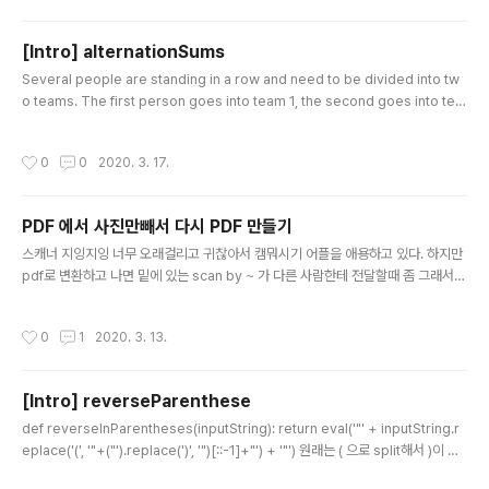
[Intro] alternationSums
글 내용
Several people are standing in a row and need to be divided into tw
o teams. The first person goes into team 1, the second goes into tea
m 2, the third goes into team 1 again, the fourth into team 2, and so o
n. You are given an array of positive integers - the weights of the pe
작성시간
0
0
2020. 3. 17.
ople. Return an array of two integers, where the first element is the t
otal weight of team 1, and the second element is th..
PDF 에서 사진만빼서 다시 PDF 만들기
글 내용
스캐너 지잉지잉 너무 오래걸리고 귀찮아서 캠뭐시기 어플을 애용하고 있다. 하지만
pdf로 변환하고 나면 밑에 있는 scan by ~ 가 다른 사람한테 전달할때 좀 그래서
전에 질문을 받은적이 있다.... 그래서 이걸 없애 보려는데 다행히 스캔한거 위에 올려
서 아예 이미지로 만들지 않아서 이미지랑 분리 할 수 있다. 라이브러리는 os, PyPD
작성시간
0
1
2020. 3. 13.
F2, img2pdf, PIL을 사용할 것이다. (하나로 처리하면 좋지만 자료랑 doc이 너무
구리다) import os import PyPDF2 from img2pdf import convert from P
IL import Image file_pdf = PyPDF2.PdfFileReader(open("test.pdf","r
[Intro] reverseParenthese
b")) pages = file_pdf.ge..
글 내용
def reverseInParentheses(inputString): return eval('"' + inputString.r
eplace('(', '"+("').replace(')', '")[::-1]+"') + '"') 원래는 ( 으로 split해서 )이 있
을때 잘라서 [::-1]하고 붙이고 [::-1]하려고 했으나 매우 비효율적이라 생각이 들어