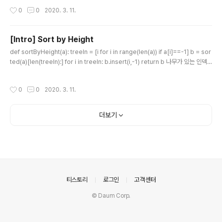
서 파이썬만이 할 수 있는 eval을 통해 replace해서 그냥 붙였다.
작성시간
0
0
2020. 3. 11.
[Intro] Sort by Height
글 내용
def sortByHeight(a): treeIn = [i for i in range(len(a)) if a[i]==-1] b = sor
ted(a)[len(treeIn):] for i in treeIn: b.insert(i,-1) return b 나무가 있는 인덱
스를 찾고 정렬한다음에 그만큼 없앴다. 그리고 insert로 그 위치에 넣어줬다.
작성시간
0
0
2020. 3. 11.
더보기
의안내
티스토리
로그인
고객센터
© Daum Corp.