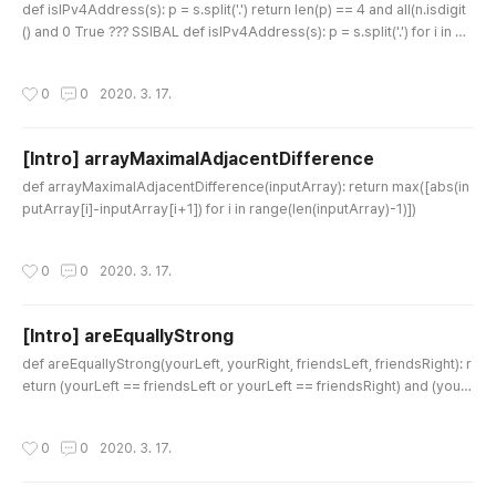
def isIPv4Address(s): p = s.split('.') return len(p) == 4 and all(n.isdigit
() and 0 True ??? SSIBAL def isIPv4Address(s): p = s.split('.') for i in p: i
f len(i)>=2: if list(i)[0]=='0': return False return len(p) == 4 and all(n.isd
igit() and 0
작성시간
0
0
2020. 3. 17.
[Intro] arrayMaximalAdjacentDifference
글 내용
def arrayMaximalAdjacentDifference(inputArray): return max([abs(in
putArray[i]-inputArray[i+1]) for i in range(len(inputArray)-1)])
작성시간
0
0
2020. 3. 17.
[Intro] areEquallyStrong
글 내용
def areEquallyStrong(yourLeft, yourRight, friendsLeft, friendsRight): r
eturn (yourLeft == friendsLeft or yourLeft == friendsRight) and (your
Right == friendsLeft or yourRight == friendsRight) 굉장히 쓰잘떼기 없어
보이지만 통과다 return {yourLeft, yourRight} == {friendsLeft, friendsRig
작성시간
0
0
2020. 3. 17.
ht} 파이썬의 set을 잘 사용한 예시