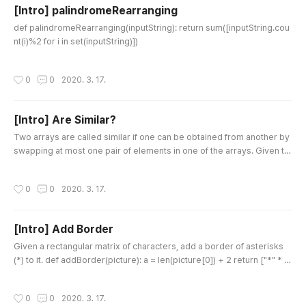
[Intro] palindromeRearranging
글 내용
def palindromeRearranging(inputString): return sum([inputString.cou
nt(i)%2 for i in set(inputString)])
작성시간
0
0
2020. 3. 17.
[Intro] Are Similar?
글 내용
Two arrays are called similar if one can be obtained from another by
swapping at most one pair of elements in one of the arrays. Given tw
o arrays a and b, check whether they are similar. def areSimilar(a, b):
return sorted(a)==sorted(b) and sum([c!=d for c,d in zip(a,b)])
작성시간
0
0
2020. 3. 17.
[Intro] Add Border
글 내용
Given a rectangular matrix of characters, add a border of asterisks
(*) to it. def addBorder(picture): a = len(picture[0]) + 2 return ["*" * a]
+ ["*" + i + "*" for i in picture] + ["*" * a] "*"+i+"*"말고 i.center()쓰는것
도 좋은 방법이다.
작성시간
0
0
2020. 3. 17.