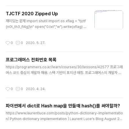
mt.Println("Down") } else { fmt.Println("Correct!")
break } } } 간단한 Go 언어 예제 math/rand와 time을
TJCTF 2020 Zipped Up
사용했다.
글 내용
재미있는 문제 import shutil import os xflag = "tjctf
{n0t_th3_fl4g}\n" open("0.txt","w").write(xflag) c
wd = os.getcwd() j=0 while (flag:=open(str(j)+".t
xt").read()) == xflag: j+=1 for i in os.listdir(): if i.en
작성시간
0
0
2020. 5. 27.
dswith("kz3"): os.rename(i,str(j)+".zip") i=str(j)
+".zip" if i.startswith(str(j)): shutil.unpack_archive
(i) break for k in os.listdir(cwd+"\\"+str(j)): shutil.
프로그래머스 전화번호 목록
move(cwd+"\\"+str(j)+"\\"+k,cwd+"\\"..
글 내용
https://programmers.co.kr/learn/courses/30/lessons/42577 프로그래
머스 코드 중심의 개발자 채용. 스택 기반의 포지션 매칭. 프로그래머스의 개발자 맞
춤형 프로필을 등록하고, 나와 기술 궁합이 잘 맞는 기업들을 매칭 받으세요. progr
ammers.co.kr 처음에 풀때는 문자열의 접두어니까 startwith쓰면 되겠거니 해서
작성시간
0
0
2020. 4. 24.
풀었다. def solution(phone_book): phone_book.sort() for num1, num2 i
n zip(phone_book, phone_book[1:]): if num2.startswith(num1): return
False return True 하지만 이 문제의 분류는 해시 그러니까 해시로도 풀어보았다.
파이썬에서 dict로 Hash map을 만들때 hash()를 써야할까?
def so..
글 내용
https://www.laurentluce.com/posts/python-dictionary-implementatio
n/ Python dictionary implementation | Laurent Luce's Blog August 29,
2011 This post describes how dictionaries are implemented in the P