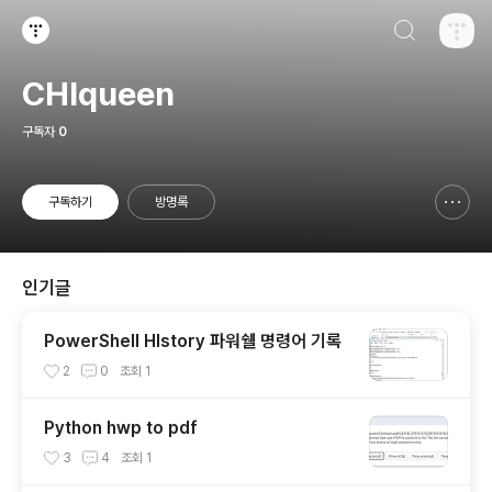
검색하기
티스토리
CHIqueen
구독자
0
구독하기
방명록
신고하기 레이어
열기
인기글
PowerShell HIstory 파워쉘 명령어 기록
2
0
조회
1
Python hwp to pdf
3
4
조회
1