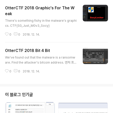
OtterCTF 2018 Graphic's For The W
eak
글 내용
There's something fishy in the malware's graphi
cs. CTF{S0_Just_M0v3_Socy}
0
0
2018. 12. 14.
OtterCTF 2018 Bit 4 Bit
글 내용
We've found out that the malware is a ransomw
are. Find the attacker's bitcoin address. 먼저 프로
세스를 덤프 떠줍니다. $ vol.py -f OtterCTF.vmem -
0
0
2018. 12. 14.
-profile=Win7SP1x64 procdump -p 3720 -D ./ V
olatility Foundation Volatility Framework 2.6 Pro
cess(V) ImageBase Name Result --------------
---- ------------------ -------------------- ---
--- 0xfffffa801a4c5b30 0x0000000000ec000
이 블로그 인기글
0 vmware-tray.ex OK: executable.3720.exe ..