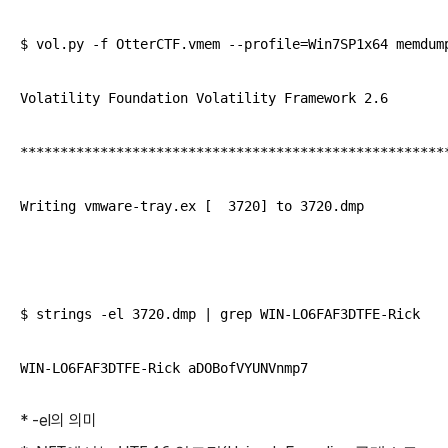
$ vol.py -f OtterCTF.vmem --profile=Win7SP1x64 memdump
Volatility Foundation Volatility Framework 2.6

******************************************************
Writing vmware-tray.ex [  3720] to 3720.dmp

$ strings -el 3720.dmp | grep WIN-LO6FAF3DTFE-Rick

WIN-LO6FAF3DTFE-Rick aDOBofVYUNVnmp7
* -el의 의미