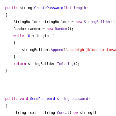
public
 string 
CreatePassword
(
int
 length)
{

    StringBuilder stringBuilder = 
new
StringBuilder
();
    Random random = 
new
Random
();

while
 (
0
 < length--)

    {

        stringBuilder.
Append
(
"abcdefghijklmnopqrstuvw
    }

return
 stringBuilder.
ToString
();

}

public
void
SendPassword
(string password)
{

    string text = string.
Concat
(
new
 string[]
