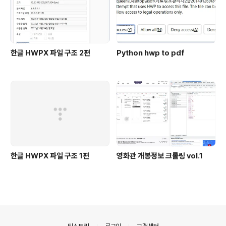
한글 HWPX 파일 구조 2편
Python hwp to pdf
한글 HWPX 파일 구조 1편
영화관 개봉정보 크롤링 vol.1
의안내