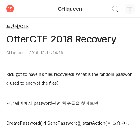
검색하기
CHIqueen
티스토리
포렌식/CTF
OtterCTF 2018 Recovery
CHIqueen
2018. 12. 14. 16:48
Rick got to have his files recovered! What is the random passwor
d used to encrypt the files?
랜섬웨어에서 password관련 함수들을 찾아보면
CreatePassword()와 SendPassword(), startAction()이 있습니다.