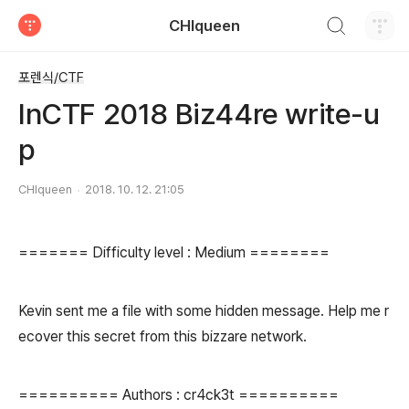
검색하기
CHIqueen
티스토리
포렌식/CTF
InCTF 2018 Biz44re write-u
p
CHIqueen
2018. 10. 12. 21:05
======= Difficulty level : Medium ========
Kevin sent me a file with some hidden message. Help me r
ecover this secret from this bizzare network.
========== Authors : cr4ck3t ==========