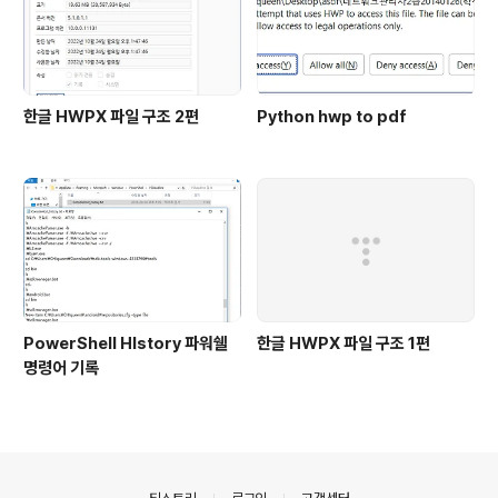
한글 HWPX 파일 구조 2편
Python hwp to pdf
PowerShell HIstory 파워쉘
한글 HWPX 파일 구조 1편
명령어 기록
의안내