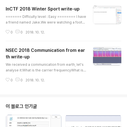
InCTF 2018 Winter Sport write-up
글 내용
======= Difficulty level : Easy ======== I have
a friend named Jake.We were watching a footb
all tournament on one fine chilly morning. Mean
0
0
2018. 10. 12.
while Jake's sister Susan did something mischi
evous which cause Jake to lose some really im
portant data. We could only find this piece of evi
NSEC 2018 Communication from ear
dence, can you recover it for him? ==========
Authors : cr4ck3t, stuxn3t ========== 우선 주
th write-up
글 내용
어진 파일을 열어 봅시다. 별거 없습니다. binwal..
We received a communication from earth, let's
analyse it:What is the carrier frequencyWhat is t
he name of the attackWhat is the exact url sent
0
0
2018. 10. 12.
by this attack 먼저 문제파일을 audacity로 열어 줍니
다.audacity 다운로드 : https://www.audacityteam.o
rg/download/ 우리는 첫번째 문제로 carrier frequen
cy를 알아보기 위해 전체 선택(Ctrl+A)이후 분석->스펙
트럼 도식화로 주파수 분석을 해줍니다. 이론적으로 사람
이 블로그 인기글
이 귀로 들을 수 있는 소리는 16000Hz까지 입니다. 하지
만 분석창을 보면 16000Hz이후로 뭔가 잡히는것이 있습
니다..