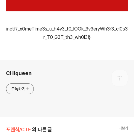
inctf{_x0meTime3s_u_h4v3_t0_lOOk_3v3eryWh3r3_cl0s3
r_T0_G3T_th3_wh0l3!}
로그 정보
CHIqueen
구독하기
더보기
포렌식/CTF
의 다른 글