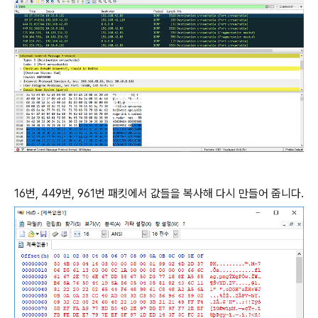
16번, 449번, 961번 패킷에서 값들을 복사해 다시 만들어 줍니다.