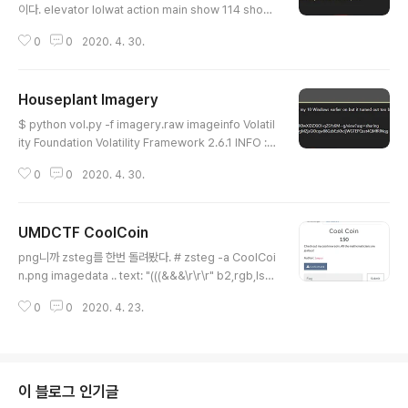
이다. elevator lolwat action main show 114 show
116 show 99 show 112 show 123 show 78 show
0
0
2020. 4. 30.
111 show 116 show 32 show 113 show 117 show
105 show 116 show 101 show 32 show 110 sho
w 111 show 114 show 109 show 97 show 108 sh
Houseplant Imagery
ow 32 show 115 show 116 show 101 show 103 s
글 내용
how 111 show 95 show 52 show 120 show 98 s
$ python vol.py -f imagery.raw imageinfo Volatil
how 98 show 52 show 53 show 103 show 121 s
ity Foundation Volatility Framework 2.6.1 INFO : v
how 116 show 106 sho..
olatility.debug : Determining profile based on K
0
0
2020. 4. 30.
DBG search... Suggested Profile(s) : Win10x64_
17134, Win10x64_14393, Win10x64_10586, Win
10x64_16299, Win2016x64_14393, Win10x64_1
UMDCTF CoolCoin
7763, Win10x64_15063 (Instantiated with Win10
글 내용
x64_15063) AS Layer1 : SkipDuplicatesAMD64P
png니까 zsteg를 한번 돌려봤다. # zsteg -a CoolCoi
agedMemory (Kernel AS) AS Layer2 : ..
n.png imagedata .. text: "(((&&&\r\r\r" b2,rgb,lsb,
xy .. file: , 32 kHz, Monaural b3,g,msb,xy .. file: M
0
0
2020. 4. 23.
PEG ADTS, layer I, v2, Monaural b3,b,msb,xy .. fi
le: MPEG ADTS, layer I, v2, Monaural b3,bgr,ms
b,xy .. file: ddis/ddif b4,r,msb,xy .. file: MPEG AD
TS, layer I, v2, JntStereo b4,g,msb,xy .. text:
["w" repeated 11 times] b4,b,msb,xy .. text: ["w"
이 블로그 인기글
repeated ..