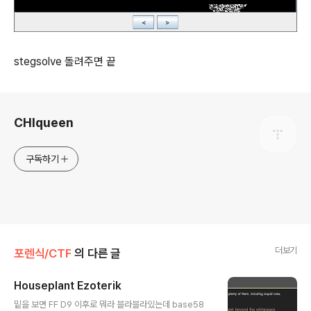
stegsolve 돌려주면 끝
로그 정보
CHIqueen
구독하기
더보기
포렌식/CTF
의 다른 글
Houseplant Ezoterik
글 내용
밑을 보면 FF D9 이후로 뭐라 블라블라있는데 base58