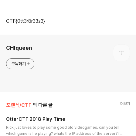
CTF{0tt3r8r33z3}
로그 정보
CHIqueen
구독하기
더보기
포렌식/CTF
의 다른 글
OtterCTF 2018 Play Time
글 내용
Rick just loves to play some good old videogames. can you tell
which game is he playing? whats the IP address of the server? fo