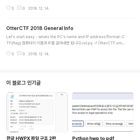
rmat: CTF{flag} 게임 이름과 게임 서버의 ip를 알아내시면 됩니다. vol.py -
0
0
2018. 12. 14.
f OtterCTF.vmem --profile=Win7SP1x64 netscan 0x7d6124d0 T
CPv4 192.168.202.131:49530 77.102.199.102:7575 CLOSED 708
LunarMS.exe CTF{LunarMS}, CTF{77.102.199.102}
OtterCTF 2018 General Info
글 내용
Let's start easy - whats the PC's name and IP address?format: C
TF{flag} 컴퓨터의 이름과 IP를 알아내면 됩니다.vol.py -f OtterCTF.vme
m --profile=Win7SP1x64 printkey -K 'ControlSet001\Control\Co
0
0
2018. 12. 14.
mputerName\ComputerName'CTF{WIN-LO6FAF3DTFE} vol.py -f
OtterCTF.vmem --profile=Win7SP1x64 netscanCTF{192.168.20
2.131}
이 블로그 인기글
한글 HWPX 파일 구조 2편
Python hwp to pdf