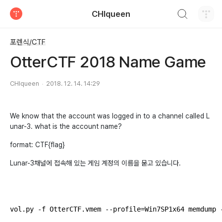
검색하기
CHIqueen
티스토리
포렌식/CTF
OtterCTF 2018 Name Game
CHIqueen
2018. 12. 14. 14:29
We know that the account was logged in to a channel called L
unar-3. what is the account name?
format: CTF{flag}
Lunar-3채널에 접속해 있는 게임 계정의 이름을 묻고 있습니다.
vol.py -f OtterCTF.vmem --profile=Win7SP1x64 memdump -