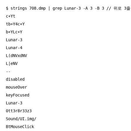
$ strings 708.dmp | grep Lunar-3 -A 3 -B 3 // 위로
c+Yt

tb+Y4c+Y

b+YLc+Y

Lunar-3

Lunar-4

L(dNVxdNV

L|eNV

--

disabled

mouseOver

keyFocused

Lunar-3

0tt3r8r33z3

Sound/UI.img/

BtMouseClick