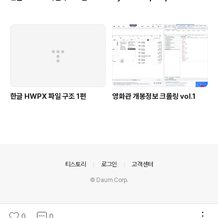
한글 HWPX 파일 구조 1편
영화관 개봉정보 크롤링 vol.1
의안내
티스토리
로그인
고객센터
© Daum Corp.
0
0